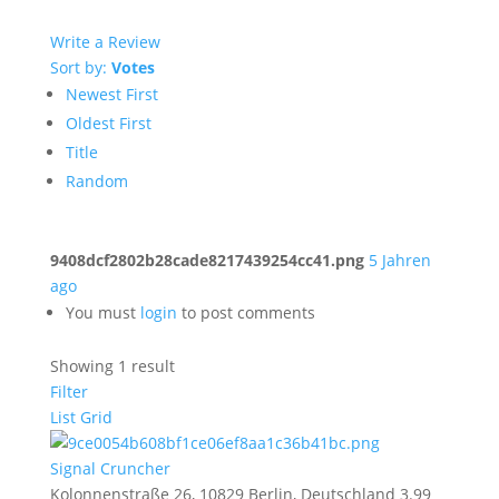
Write a Review
Sort by:
Votes
Newest First
Oldest First
Title
Random
9408dcf2802b28cade8217439254cc41.png
5 Jahren
ago
You must
login
to post comments
Showing 1 result
Filter
List
Grid
Signal Cruncher
Kolonnenstraße 26, 10829 Berlin, Deutschland
3.99