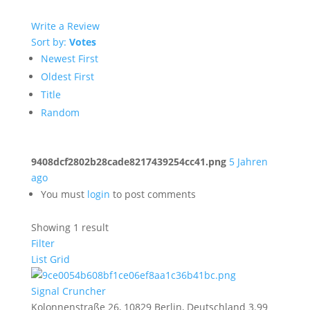
Write a Review
Sort by:
Votes
Newest First
Oldest First
Title
Random
9408dcf2802b28cade8217439254cc41.png
5 Jahren
ago
You must
login
to post comments
Showing 1 result
Filter
List
Grid
Signal Cruncher
Kolonnenstraße 26, 10829 Berlin, Deutschland
3.99