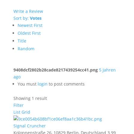
Write a Review
Sort by:
Votes
Newest First
Oldest First
Title
Random
9408dcf2802b28cade8217439254cc41.png
5 Jahren
ago
You must
login
to post comments
Showing 1 result
Filter
List
Grid
Signal Cruncher
Kolonnenstraße 26, 10829 Berlin, Deutschland
3.99