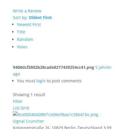
Write a Review
Sort by:
Oldest First
Newest First
Title
Random
Votes
9408dcf2802b28cade8217439254cc41.png
5 Jahren
ago
You must
login
to post comments
Showing 1 result
Filter
List
Grid
Signal Cruncher
Kolonnenstraße 26, 10829 Berlin, Deutschland
3.99