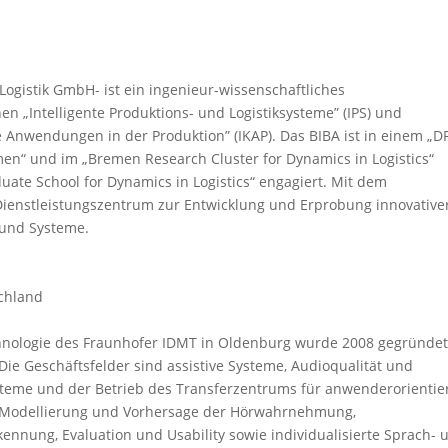
Logistik GmbH- ist ein ingenieur-wissenschaftliches
en „Intelligente Produktions- und Logistiksysteme” (IPS) und
Anwendungen in der Produktion” (IKAP). Das BIBA ist in einem „D
en“ und im „Bremen Research Cluster for Dynamics in Logistics“
uate School for Dynamics in Logistics“ engagiert. Mit dem
Dienstleistungszentrum zur Entwicklung und Erprobung innovative
 und Systeme.
schland
chnologie des Fraunhofer IDMT in Oldenburg wurde 2008 gegründet
 Die Geschäftsfelder sind assistive Systeme, Audioqualität und
steme und der Betrieb des Transferzentrums für anwenderorientie
 Modellierung und Vorhersage der Hörwahrnehmung,
ennung, Evaluation und Usability sowie individualisierte Sprach- 