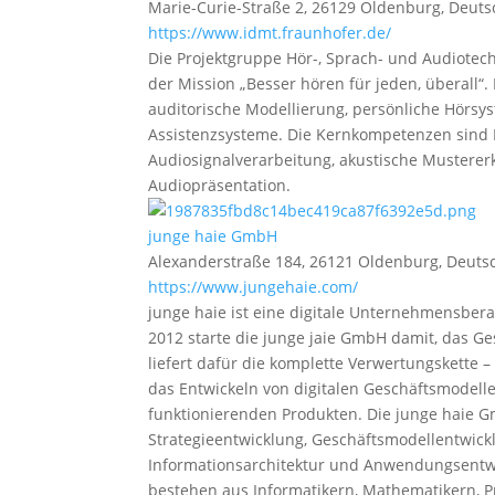
Marie-Curie-Straße 2, 26129 Oldenburg, Deut
https://www.idmt.fraunhofer.de/
Die Projektgruppe Hör-, Sprach- und Audiote
der Mission „Besser hören für jeden, überall“.
auditorische Modellierung, persönliche Hörsy
Assistenzsysteme. Die Kernkompetenzen sind
Audiosignalverarbeitung, akustische Mustererk
Audiopräsentation.
junge haie GmbH
Alexanderstraße 184, 26121 Oldenburg, Deuts
https://www.jungehaie.com/
junge haie ist eine digitale Unternehmensbera
2012 starte die junge jaie GmbH damit, das Ge
liefert dafür die komplette Verwertungskette –
das Entwickeln von digitalen Geschäftsmodell
funktionierenden Produkten. Die junge haie G
Strategieentwicklung, Geschäftsmodellentwick
Informationsarchitektur und Anwendungsentwic
bestehen aus Informatikern, Mathematikern, Pr