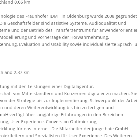
schland
0.06 km
chnologie des Fraunhofer IDMT in Oldenburg wurde 2008 gegründet
 Die Geschäftsfelder sind assistive Systeme, Audioqualität und
steme und der Betrieb des Transferzentrums für anwenderorientie
 Modellierung und Vorhersage der Hörwahrnehmung,
ennung, Evaluation und Usability sowie individualisierte Sprach- 
chland
2.87 km
tung mit den Leistungen einer Digitalagentur.
schäft von Mittelständlern und Konzernen digitaler zu machen. Si
 von der Strategie bis zur Implementierung. Schwerpunkt der Arbeit
en und deren Weiterentwicklung bis hin zu fertigen und
mbH verfügt über langjährige Erfahrungen in den Bereichen
lung, User Experience, Conversion Optimierung,
klung für das Internet. Die Mitarbeiter der junge haie GmbH
ojektleitern und Spezialisten für User Experience. Des Weiteren