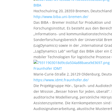
BIBA
Hochschulring 20, 28359 Bremen, Deutschland
http://www.biba.uni-bremen.de/
Das BIBA – Bremer Institut für Produktion und 
Forschungsinstitut. Es besteht aus den Bereich
„Informations- und kommunikationstechnische 
Sonderforschungsbereich der Universität Brem
(LogDynamics) sowie in der „International Grad
„LogDynamics Lab“ verfügt das BIBA über ein 
mobiler Technologien für logistische Prozesse
Fraunhofer IDMT
Marie-Curie-Straße 2, 26129 Oldenburg, Deut
https://www.idmt.fraunhofer.de/
Die Projektgruppe Hör-, Sprach- und Audiote
der Mission „Besser hören für jeden, überall“.
auditorische Modellierung, persönliche Hörsy
Assistenzsysteme. Die Kernkompetenzen sind
Audiosignalverarbeitung, akustische Mustererk