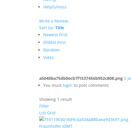
Helpfulness
Write a Review
Sort by:
Title
Newest First
Oldest First
Random
Votes
a5040ba75db0ecb7f1537456b952c808.png
5 J
You must
login
to post comments
Showing 1 result
Filter
List
Grid
Fraunhofer IDMT