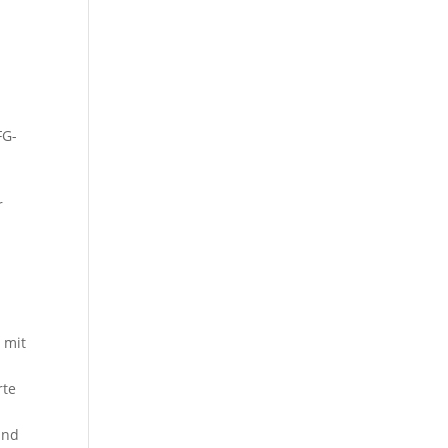
FG-
r
 mit
rte
und