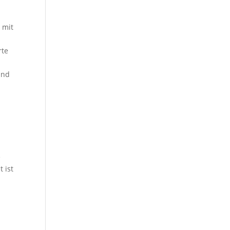
 mit
rte
und
e
 ist