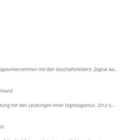
ogieunternehmen mit den Geschäftsfeldern ‚Digital &a...
chland
ung mit den Leistungen einer Digitalagentur. 2012 s...
nd